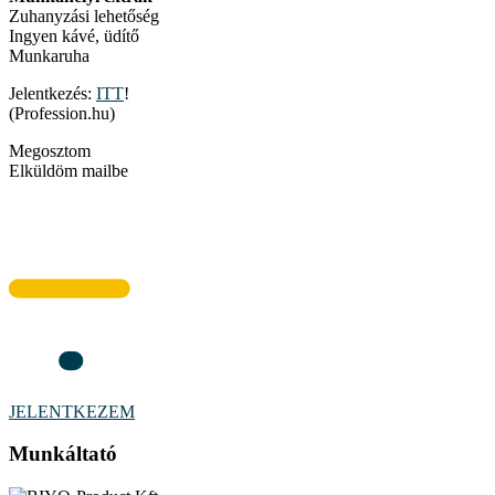
Zuhanyzási lehetőség
Ingyen kávé, üdítő
Munkaruha
Jelentkezés:
ITT
!
(Profession.hu)
Megosztom
Elküldöm mailbe
JELENTKEZEM
Munkáltató