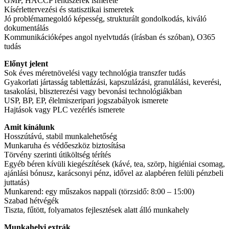
GMP, HACCP rendszerek ismerete
Kísérlettervezési és statisztikai ismeretek
Jó problémamegoldó képesség, strukturált gondolkodás, kiváló
dokumentálás
Kommunikációképes angol nyelvtudás (írásban és szóban), O365
tudás
Előnyt jelent
Sok éves méretnövelési vagy technológia transzfer tudás
Gyakorlati jártasság tablettázási, kapszulázási, granulálási, keverési,
tasakolási, bliszterezési vagy bevonási technológiákban
USP, BP, EP, élelmiszeripari jogszabályok ismerete
Hajtások vagy PLC vezérlés ismerete
Amit kínálunk
Hosszútávú, stabil munkalehetőség
Munkaruha és védőeszköz biztosítása
Törvény szerinti útiköltség térítés
Egyéb béren kívüli kiegészítések (kávé, tea, szörp, higiéniai csomag,
ajánlási bónusz, karácsonyi pénz, idővel az alapbéren felüli pénzbeli
juttatás)
Munkarend: egy műszakos nappali (törzsidő: 8:00 – 15:00)
Szabad hétvégék
Tiszta, fűtött, folyamatos fejlesztések alatt álló munkahely
Munkahelyi extrák