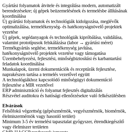
Gyártási folyamatok átvitele és integrálása modern, automatizált
berendezésekre; új gépek beüzemelésének és termelésbe állításának
koordinálása
Új gyártási folyamatok és technológiák kidolgozása, meglévők
optimalizálása, termelékenység- és hatékonyságnövelő projektek
vezetése
Új gépek, segédanyagok és technológiák kipróbálása, validálása,
valamint prototípusok felskálázása (labor → gyártási méret)
Termékgyártás segítése, termelékenység javítása,
hatékonyságnövelő projektek vezetése vagy támogatása
Üzembehelyezési, fejlesztési, minőségbiztosítási és karbantartási
feladatok koordinálása
Munkalapok, üzemi dokumentációk és receptúrák fejlesztése,
naprakészen tartása a termelés vezetővel együtt
A technológiákhoz kapcsolódó minőségügyi dokumentáció
fejlesztése a MIR vezetővel
ERP adminisztráció és folyamat fejlesztés digitalizálás
Részvétel auditokra és hatósági ellenőrzésekre való felkészülésben
Elvárások
Felsőfokú végzettség (gépészmérnök, vegyészmérnök, biomérnök,
élelmiszermérnök vagy hasonló terület)
Minimum 3-5 év termelési tapasztalat gyógyszer, étrendkiegészítő
vagy élelmiszer területen