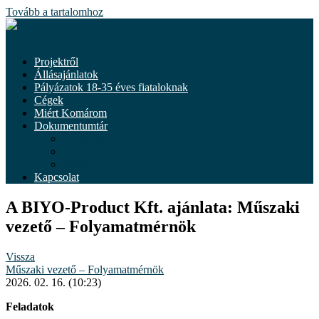
Tovább a tartalomhoz
Menü
Projektről
Állásajánlatok
Pályázatok 18-35 éves fiataloknak
Cégek
Miért Komárom
Dokumentumtár
Dokumentumok
Önkéntesség
Hírek
Kapcsolat
A BIYO-Product Kft. ajánlata: Műszaki
vezető – Folyamatmérnök
Vissza
Műszaki vezető – Folyamatmérnök
2026. 02. 16. (10:23)
Feladatok