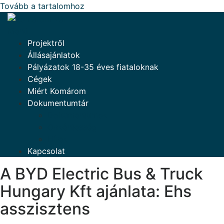
Tovább a tartalomhoz
Menü
Projektről
Állásajánlatok
Pályázatok 18-35 éves fiataloknak
Cégek
Miért Komárom
Dokumentumtár
Dokumentumok
Önkéntesség
Hírek
Kapcsolat
A BYD Electric Bus & Truck
Hungary Kft ajánlata: Ehs
asszisztens