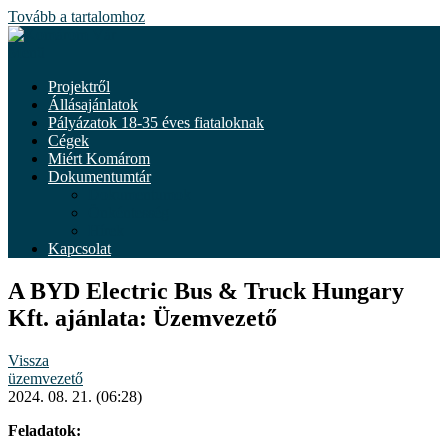
Tovább a tartalomhoz
Menü
Projektről
Állásajánlatok
Pályázatok 18-35 éves fiataloknak
Cégek
Miért Komárom
Dokumentumtár
Dokumentumok
Önkéntesség
Hírek
Kapcsolat
A BYD Electric Bus & Truck Hungary
Kft. ajánlata: Üzemvezető
Vissza
üzemvezető
2024. 08. 21. (06:28)
Feladatok: