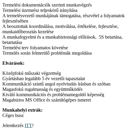
Termelési dokumentációk szerinti munkavégzés
Termelési üzemrész teljeskörű irányítása
A termelésvezető munkájának támogatása, részvétel a folyamatok
fejlesztésében
A beosztottak koordinálása, motiválása, értékelése, fejlesztése,
munkaidőbeosztás kezelése
A munkafegyelmi és a munkabiztonsági előírások, 5S betartása,
betartatása
Termelési terv folyamatos követése
Termelés során felmerülő problémák megoldása
Elvárások:
Középfokú műszaki végzettség
Gyártásban legalább 5 év vezetői tapasztalat
Kommunikáció szintű angol nyelvtudás írásban és szóban
Magasfokú rugalmasság és együttműködés
Kiváló kommunikációs és problémamegoldó képesség
Magabiztos MS Office és számítógépes ismeret
Munkahelyi extrák:
Céges busz
Jelentkezés
ITT
!