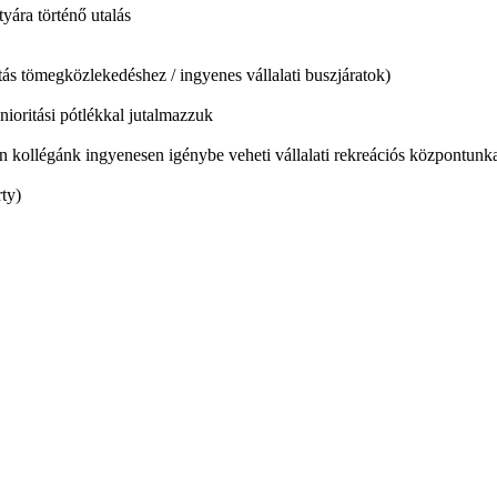
yára történő utalás
s tömegközlekedéshez / ingyenes vállalati buszjáratok)
enioritási pótlékkal jutalmazzuk
kollégánk ingyenesen igénybe veheti vállalati rekreációs központunkat
ty)