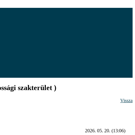
sági szakterület )
Vissza
2026. 05. 20. (13:06)