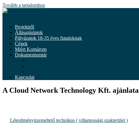
Tovább a tartalomhoz
Menü
Projektről
Állásajánlatok
Pályázatok 18-35 éves fiataloknak
Cégek
Miért Komárom
Dokumentumtár
Dokumentumok
Önkéntesség
Hírek
Kapcsolat
A Cloud Network Technology Kft. ajánlata:
Létesítményüzemeltető technikus ( villamossági szakterület )