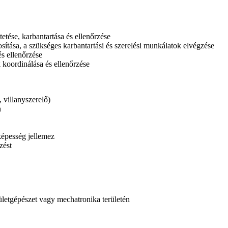
etése, karbantartása és ellenőrzése
tása, a szükséges karbantartási és szerelési munkálatok elvégzése
és ellenőrzése
 koordinálása és ellenőrzése
 villanyszerelő)
n
képesség jellemez
zést
etgépészet vagy mechatronika területén