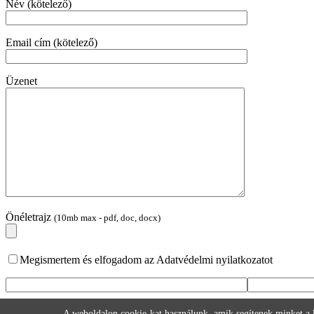
Név (kötelező)
Email cím (kötelező)
Üzenet
Önéletrajz
(10mb max - pdf, doc, docx)
Megismertem és elfogadom az Adatvédelmi nyilatkozatot
A weboldalon cookie-kat használunk, amik segítenek minket a l