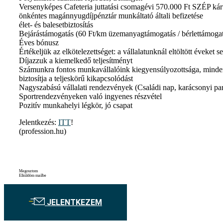
Versenyképes Cafeteria juttatási csomagévi 570.000 Ft SZÉP kárt
önkéntes magánnyugdíjpénztár munkáltató általi befizetése
élet- és balesetbiztosítás
Bejárástámogatás (60 Ft/km üzemanyagtámogatás / bérlettámogatá
Éves bónusz
Értékeljük az elkötelezettséget: a vállalatunknál eltöltött éveket s
Díjazzuk a kiemelkedő teljesítményt
Számunkra fontos munkavállalóink kiegyensúlyozottsága, minden 
biztosítja a teljeskörű kikapcsolódást
Nagyszabású vállalati rendezvények (Családi nap, karácsonyi par
Sportrendezvényeken való ingyenes részvétel
Pozitív munkahelyi légkör, jó csapat
Jelentkezés:
ITT
!
(profession.hu)
Megosztom
Elküldöm mailbe
JELENTKEZEM