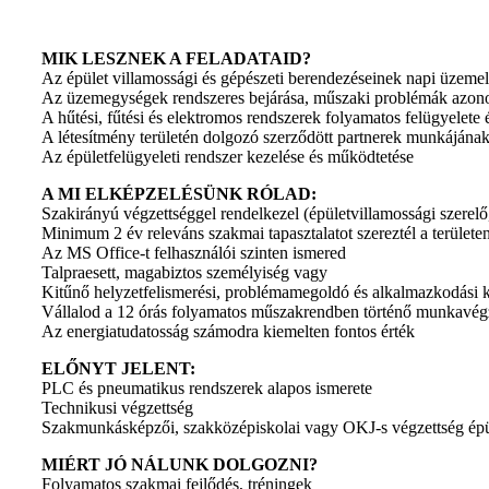
MIK LESZNEK A FELADATAID?
Az épület villamossági és gépészeti berendezéseinek napi üzemelt
Az üzemegységek rendszeres bejárása, műszaki problémák azonosí
A hűtési, fűtési és elektromos rendszerek folyamatos felügyelete 
A létesítmény területén dolgozó szerződött partnerek munkájának
Az épületfelügyeleti rendszer kezelése és működtetése
A MI ELKÉPZELÉSÜNK RÓLAD:
Szakirányú végzettséggel rendelkezel (épületvillamossági szerelő,
Minimum 2 év releváns szakmai tapasztalatot szereztél a területe
Az MS Office-t felhasználói szinten ismered
Talpraesett, magabiztos személyiség vagy
Kitűnő helyzetfelismerési, problémamegoldó és alkalmazkodási 
Vállalod a 12 órás folyamatos műszakrendben történő munkavég
Az energiatudatosság számodra kiemelten fontos érték
ELŐNYT JELENT:
PLC és pneumatikus rendszerek alapos ismerete
Technikusi végzettség
Szakmunkásképzői, szakközépiskolai vagy OKJ-s végzettség épül
MIÉRT JÓ NÁLUNK DOLGOZNI?
Folyamatos szakmai fejlődés, tréningek