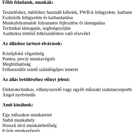
Főbb feladatok, munkák:
Teszteléshez, méréshez használt kábelek, PWB-k felügyelete, karbantar
Eszközök felügyelete és karbantartása
Munkafolyamatok folyamatos fejlesztése és támogatása
Technikai támogatás, segítségnyújtás
Auditokra történő felkészülésben való részvétel
Az álláshoz tartozó elvárások:
Középfokú végzettség
Pontos, precíz munkavégzés
Megbízhatóság
Felhasználói szintű számítógépes ismeret
Az állás betöltéséhez előnyt jelent:
Elektrotechnikus, villanyszerelő vagy egyéb műszaki szakmacsoportba
Angol nyelvtudás
Amit kínálunk:
Egy műszakos munkarend
Stabil munkahely
Hosszú távú munkalehetőség
8 órás munkavégzés