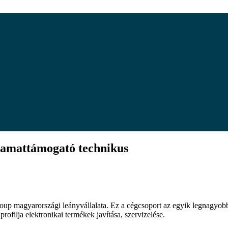
yamattámogató technikus
oup magyarországi leányvállalata. Ez a cégcsoport az egyik legnagyobb
rofilja elektronikai termékek javítása, szervizelése.