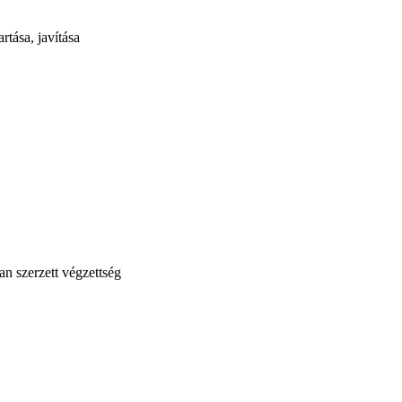
tása, javítása
n szerzett végzettség