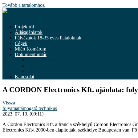
Tovább a tartalomhoz
Menü
Projektről
Állásajánlatok
Pályázatok 18-35 éves fiataloknak
Cégek
Miért Komárom
Dokumentumtár
Dokumentumok
Önkéntesség
Hírek
Kapcsolat
A CORDON Electronics Kft. ajánlata: fol
Vissza
folyamattámogató technikus
2023. 07. 19. (09:11)
A Cordon Electronics Kft. a francia székhelyű Cordon Electronics Gr
Electronics Kft-t 2000-ben alapították, székhelye Budapesten van. Fő p