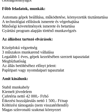
csomagolóanyagot
Főbb feladatok, munkák:
Automata gépek beállítása, működtetése, környezetük tisztántartása
A technológiai előírások ismerete és végrehajtása
Minőségi követelmények ismerete és betartása
Gyártási program alapján történő munkavégzés
Az álláshoz tartozó elvárások:
Középfokú végzettség
3 műszakos munkarend vállalása
Legalább 1 éves, gépek kezelésében szerzett tapasztalat
Megbízhatóság
Az állás betöltéséhez előnyt jelent:
Papíripari vagy nyomdaipari tapasztalat
Amit kínálunk:
Stabil munkahely
Kiemelt jövedelem
Cafetéria nettó 42 000,- Ft/hó
Étkezési hozzájárulás nettó 1 500,- Ft/nap
Költözési támogatás (nem visszatérítendő)
Magas színvonalú szakmai környezet