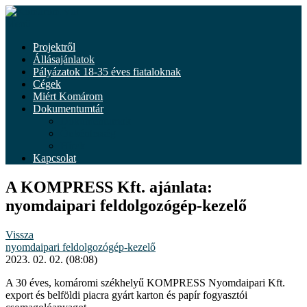
Tovább
a
Menü
tartalomhoz
Projektről
Állásajánlatok
Pályázatok 18-35 éves fiataloknak
Cégek
Miért Komárom
Dokumentumtár
Dokumentumok
Önkéntesség
Hírek
Kapcsolat
A KOMPRESS Kft. ajánlata:
nyomdaipari feldolgozógép-kezelő
Vissza
nyomdaipari feldolgozógép-kezelő
2023. 02. 02. (08:08)
A 30 éves, komáromi székhelyű KOMPRESS Nyomdaipari Kft.
export és belföldi piacra gyárt karton és papír fogyasztói