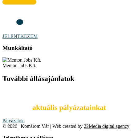
JELENTKEZEM
Munkáltató
Menton Jobs Kft.
További állásajánlatok
Tekintsd meg
aktuális pályázatainkat
Pályázatok
© 2026 | Komárom Vár | Web created by
22Media digital agency
Jelentkezz az állásra