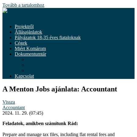
Tovább a tartalomhoz
Menü
Projektről
Állásajánlatok
Pályázatok 18-35 éves fiataloknak
Cégek
Miért Komárom
Dokumentumtár
Dokumentumok
Önkéntesség
Hírek
Kapcsolat
A Menton Jobs ajánlata: Accountant
Vissza
Accountant
2024. 11. 29. (07:45)
Feladatok, amikben számítunk Rád:
Prepare and manage tax files, including flat rental fees and