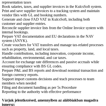
representation taxes
Book salaries, taxes, and supplier invoices in the KulcsSoft system.
Print and save supplier invoices to a tracking system and maintain
vendor files with GL and booking numbers.
Generate and close FAD VAT in KulcsSoft, including both
customer and supplier entries.
Reconcile supplier invoice lists from the Online Invoice system with
internal bookings.
Prepare VAT documentation and EU declarations in the NAV
system (ÁNYK).
Create vouchers for VAT transfers and manage tax-related processes
such as property, land, and local taxes.
Handle contributions, including innovation, corporate income,
rehabilitation, environmental, and car taxes.
Account for exchange rate differences and passive accruals while
ensuring compliance with BS GL codes.
Prepare P&L and BS reports and download nominal transaction and
foreign currency reports.
Support import customs decisions and teach processes to team
members when needed
Filing and document handling as per 5s Procedure
Reporting to the authority with effective performance
Várjuk jelentkezésed, amennyiben az alábbiakban magadra
ismersz: