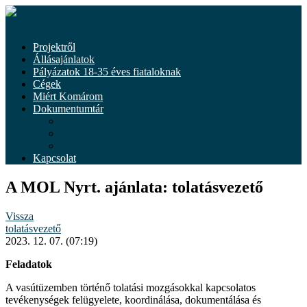
Tovább
a
Menü
tartalomhoz
Projektről
Állásajánlatok
Pályázatok 18-35 éves fiataloknak
Cégek
Miért Komárom
Dokumentumtár
Dokumentumok
Önkéntesség
Hírek
Kapcsolat
A MOL Nyrt. ajánlata: tolatásvezető
Vissza
tolatásvezető
2023. 12. 07. (07:19)
Feladatok
A vasútüzemben történő tolatási mozgásokkal kapcsolatos
tevékenységek felügyelete, koordinálása, dokumentálása és