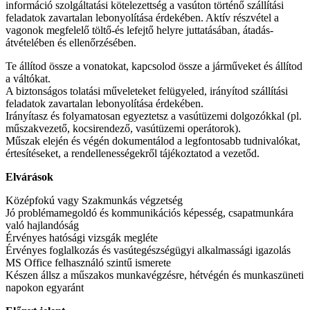
információ szolgáltatási kötelezettség a vasúton történő szállítási
feladatok zavartalan lebonyolítása érdekében. Aktív részvétel a
vagonok megfelelő töltő-és lefejtő helyre juttatásában, átadás-
átvételében és ellenőrzésében.
Te állítod össze a vonatokat, kapcsolod össze a járműveket és állítod
a váltókat.
A biztonságos tolatási műveleteket felügyeled, irányítod szállítási
feladatok zavartalan lebonyolítása érdekében.
Irányítasz és folyamatosan egyeztetsz a vasútüzemi dolgozókkal (pl.
műszakvezető, kocsirendező, vasútüzemi operátorok).
Műszak elején és végén dokumentálod a legfontosabb tudnivalókat,
értesítéseket, a rendellenességekről tájékoztatod a vezetőd.
Elvárások
Középfokú vagy Szakmunkás végzetség
Jó problémamegoldó és kommunikációs képesség, csapatmunkára
való hajlandóság
Érvényes hatósági vizsgák megléte
Érvényes foglalkozás és vasútegészségügyi alkalmassági igazolás
MS Office felhasználó szintű ismerete
Készen állsz a műszakos munkavégzésre, hétvégén és munkaszüneti
napokon egyaránt