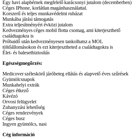
Egy havi alapbérnek megfelelő karácsonyi jutalom (decemberben)
Céges IPhone, korlátlan magánhasználattal.
Korszerű és teljes munkavédelmi ruházat
Munkába járási támogatás
Extra teljesítményért évközi jutalom
Kedvezményes céges mobil flotta csomag, ami kiterjeszthető
családtagokra is
Próbaidő után kedvezményesen tankolhatsz a MOL
töltőállomásokon és ezt kiterjesztheted a családtagokra is
Élet- és balesetbiztosítás
Egészségmegőrzés:
Medicover széleskörű járóbeteg ellátás és alapvető éves szűrések
Gyümölcsnapok
Munkahelyi extrák
Céges étkező
Kávézó
Orvosi felügyelet
Zuhanyzási lehetőség
Céges rendezvények
Céges busz
Ingyen gyümölcs, nasi
Cég információ