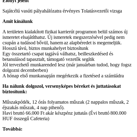
Előnyt jelent
Sajátcélú vasúti pályahálózatra érvényes Tolatásvezetői vizsga
Amit kínálunk
A területen kialakított fizikai karrierút programon belül számos új
ismeretet elsajátíthatsz. Új ismeretek megszerzésével pedig nem
csupán a tudásod bővül, hanem az alapbéredet is megemeljük.
Hosszú távú, biztos munkahelyet biztosítunk
Egy összetartó csapat tagjává válhatsz, beilleszkedésed és
betanulásod tapasztalt, támogató vezetők segítik
Jól tervezhető munkarended lesz (már januárban tudod, hogy fogsz
dolgozni decemberben)
A hónap első munkanapján megérkezik a fizetésed a számládra
Ha nálunk dolgozol, versenyképes béreket és juttatásokat
biztosítunk:
Műszakpótlék, 12 órás folyamatos műszak (2 nappalos műszak, 2
éjszakás műszak, 4 nap pihenő).
Havi bruttó 66.000 Ft akár készpénz juttatás (Évi bruttó 800.000
HUF összegű Cafeteria)
Továbbá: