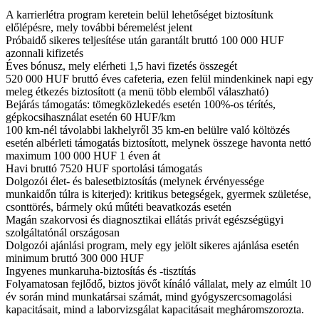
A karrierlétra program keretein belül lehetőséget biztosítunk
előlépésre, mely további béremelést jelent
Próbaidő sikeres teljesítése után garantált bruttó 100 000 HUF
azonnali kifizetés
Éves bónusz, mely elérheti 1,5 havi fizetés összegét
520 000 HUF bruttó éves cafeteria, ezen felül mindenkinek napi egy
meleg étkezés biztosított (a menü több elemből válaszható)
Bejárás támogatás: tömegközlekedés esetén 100%-os térítés,
gépkocsihasználat esetén 60 HUF/km
100 km-nél távolabbi lakhelyről 35 km-en belülre való költözés
esetén albérleti támogatás biztosított, melynek összege havonta nettó
maximum 100 000 HUF 1 éven át
Havi bruttó 7520 HUF sportolási támogatás
Dolgozói élet- és balesetbiztosítás (melynek érvényessége
munkaidőn túlra is kiterjed): kritikus betegségek, gyermek születése,
csonttörés, bármely okú műtéti beavatkozás esetén
Magán szakorvosi és diagnosztikai ellátás privát egészségügyi
szolgáltatónál országosan
Dolgozói ajánlási program, mely egy jelölt sikeres ajánlása esetén
minimum bruttó 300 000 HUF
Ingyenes munkaruha-biztosítás és -tisztítás
Folyamatosan fejlődő, biztos jövőt kínáló vállalat, mely az elmúlt 10
év során mind munkatársai számát, mind gyógyszercsomagolási
kapacitásait, mind a laborvizsgálat kapacitásait megháromszorozta.