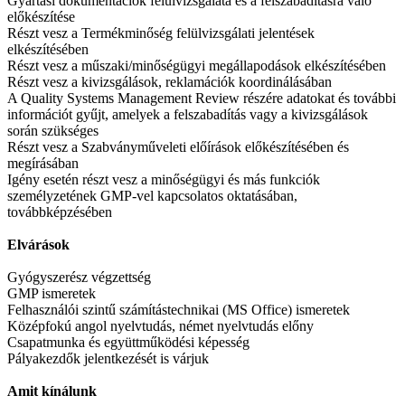
Gyártási dokumentációk felülvizsgálata és a felszabadításra való
előkészítése
Részt vesz a Termékminőség felülvizsgálati jelentések
elkészítésében
Részt vesz a műszaki/minőségügyi megállapodások elkészítésében
Részt vesz a kivizsgálások, reklamációk koordinálásában
A Quality Systems Management Review részére adatokat és további
információt gyűjt, amelyek a felszabadítás vagy a kivizsgálások
során szükséges
Részt vesz a Szabványműveleti előírások előkészítésében és
megírásában
Igény esetén részt vesz a minőségügyi és más funkciók
személyzetének GMP-vel kapcsolatos oktatásában,
továbbképzésében
Elvárások
Gyógyszerész végzettség
GMP ismeretek
Felhasználói szintű számítástechnikai (MS Office) ismeretek
Középfokú angol nyelvtudás, német nyelvtudás előny
Csapatmunka és együttműködési képesség
Pályakezdők jelentkezését is várjuk
Amit kínálunk