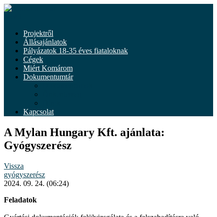
Tovább
a
Menü
tartalomhoz
Projektről
Állásajánlatok
Pályázatok 18-35 éves fiataloknak
Cégek
Miért Komárom
Dokumentumtár
Dokumentumok
Önkéntesség
Hírek
Kapcsolat
A Mylan Hungary Kft. ajánlata:
Gyógyszerész
Vissza
gyógyszerész
2024. 09. 24. (06:24)
Feladatok