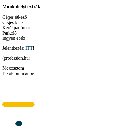
Munkahelyi extrák
Céges étkező
Céges busz
Kerékpártároló
Parkoló
Ingyen ebéd
Jelentkezés:
ITT
!
(profession.hu)
Megosztom
Elküldöm mailbe