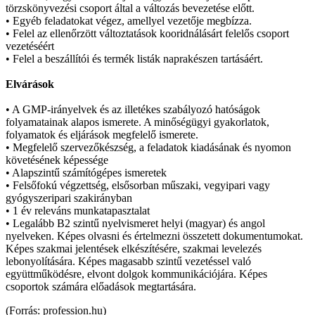
törzskönyvezési csoport által a változás bevezetése előtt.
• Egyéb feladatokat végez, amellyel vezetője megbízza.
• Felel az ellenőrzött változtatások kooridnálásárt felelős csoport
vezetéséért
• Felel a beszállítói és termék listák naprakészen tartásáért.
Elvárások
• A GMP-irányelvek és az illetékes szabályozó hatóságok
folyamatainak alapos ismerete. A minőségügyi gyakorlatok,
folyamatok és eljárások megfelelő ismerete.
• Megfelelő szervezőkészség, a feladatok kiadásának és nyomon
követésének képessége
• Alapszintű számítógépes ismeretek
• Felsőfokú végzettség, elsősorban műszaki, vegyipari vagy
gyógyszeripari szakirányban
• 1 év releváns munkatapasztalat
• Legalább B2 szintű nyelvismeret helyi (magyar) és angol
nyelveken. Képes olvasni és értelmezni összetett dokumentumokat.
Képes szakmai jelentések elkészítésére, szakmai levelezés
lebonyolítására. Képes magasabb szintű vezetéssel való
együttműködésre, elvont dolgok kommunikációjára. Képes
csoportok számára előadások megtartására.
(Forrás: profession.hu)