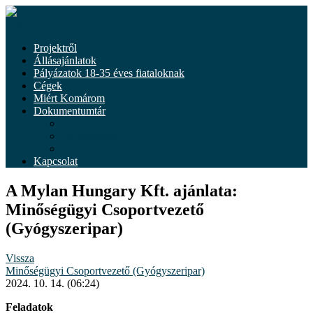
Tovább
a
Menü
tartalomhoz
Projektről
Állásajánlatok
Pályázatok 18-35 éves fiataloknak
Cégek
Miért Komárom
Dokumentumtár
Dokumentumok
Önkéntesség
Hírek
Kapcsolat
A Mylan Hungary Kft. ajánlata:
Minőségügyi Csoportvezető
(Gyógyszeripar)
Vissza
Minőségügyi Csoportvezető (Gyógyszeripar)
2024. 10. 14. (06:24)
Feladatok