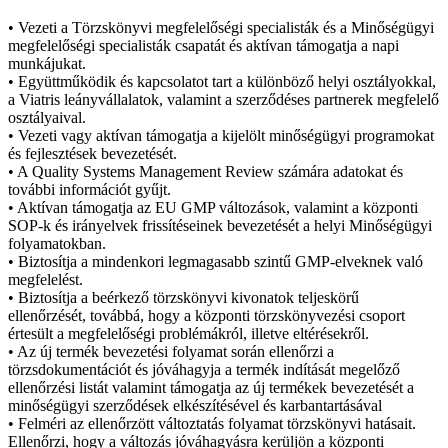
• Vezeti a Törzskönyvi megfelelőségi specialisták és a Minőségügyi
megfelelőségi specialisták csapatát és aktívan támogatja a napi
munkájukat.
• Együttműködik és kapcsolatot tart a különböző helyi osztályokkal,
a Viatris leányvállalatok, valamint a szerződéses partnerek megfelelő
osztályaival.
• Vezeti vagy aktívan támogatja a kijelölt minőségügyi programokat
és fejlesztések bevezetését.
• A Quality Systems Management Review számára adatokat és
további információt gyűjt.
• Aktívan támogatja az EU GMP változások, valamint a központi
SOP-k és irányelvek frissítéseinek bevezetését a helyi Minőségügyi
folyamatokban.
• Biztosítja a mindenkori legmagasabb szintű GMP-elveknek való
megfelelést.
• Biztosítja a beérkező törzskönyvi kivonatok teljeskörű
ellenőrzését, továbbá, hogy a központi törzskönyvezési csoport
értesült a megfelelőségi problémákról, illetve eltérésekről.
• Az új termék bevezetési folyamat során ellenőrzi a
törzsdokumentációt és jóváhagyja a termék indítását megelőző
ellenőrzési listát valamint támogatja az új termékek bevezetését a
minőségügyi szerződések elkészítésével és karbantartásával
• Felméri az ellenőrzött változtatás folyamat törzskönyvi hatásait.
Ellenőrzi, hogy a változás jóváhagyásra kerüljön a központi