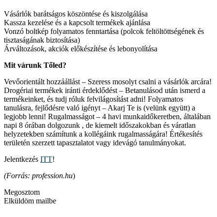
Vásárlók barátságos köszöntése és kiszolgálása
Kassza kezelése és a kapcsolt termékek ajánlása
Vonzó boltkép folyamatos fenntartása (polcok feltöltöttségének és
tisztaságának biztosítása)
Árváltozások, akciók előkészítése és lebonyolítása
Mit várunk Tőled?
Vevőorientált hozzáállást – Szeress mosolyt csalni a vásárlók arcára!
Drogériai termékek iránti érdeklődést – Betanulásod után ismerd a
termékeinket, és tudj róluk felvilágosítást adni! Folyamatos
tanulásra, fejlődésre való igényt – Akarj Te is (velünk együtt) a
legjobb lenni! Rugalmasságot – 4 havi munkaidőkeretben, általában
napi 8 órában dolgozunk , de kiemelt időszakokban és váratlan
helyzetekben számítunk a kollégáink rugalmasságára! Értékesítés
területén szerzett tapasztalatot vagy idevágó tanulmányokat.
Jelentkezés
ITT
!
(Forrás: profession.hu
)
Megosztom
Elküldöm mailbe