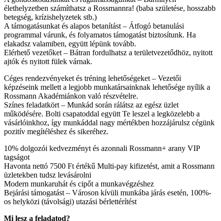
élethelyzetben számíthatsz a Rossmannra! (baba születése, hosszabb
betegség, krízishelyzetek stb.)
A támogatásunkat és alapos betanítást – Átfogó betanulási
programmal várunk, és folyamatos támogatást biztosítunk. Ha
elakadsz valamiben, együtt lépünk tovább.
Elérhető vezetőket – Bátran fordulhatsz a területvezetődhöz, nyitott
ajtók és nyitott fülek várnak.
Céges rendezvényeket és tréning lehetőségeket – Vezetői
képzéseink mellett a legjobb munkatársainknak lehetősége nyílik a
Rossmann Akadémiánkon való részvételre.
Színes feladatkört – Munkád során rálátsz az egész üzlet
működésére. Bolti csapatoddal együtt Te leszel a legközelebb a
vásárlóinkhoz, így munkáddal nagy mértékben hozzájárulsz cégünk
pozitív megítéléshez és sikeréhez.
10% dolgozói kedvezményt és azonnali Rossmann+ arany VIP
tagságot
Havonta nettó 7500 Ft értékű Multi-pay kifizetést, amit a Rossmann
üzletekben tudsz levásárolni
Modern munkaruhát és cipőt a munkavégzéshez
Bejárási támogatást – Városon kívüli munkába járás esetén, 100%-
os helyközi (távolsági) utazási bérlettérítést
Mi lesz a feladatod?