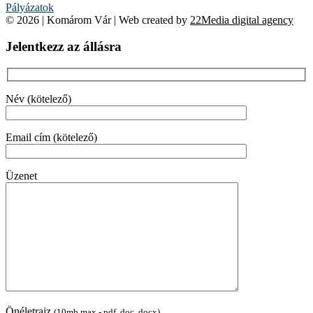
Pályázatok
© 2026 | Komárom Vár | Web created by
22Media digital agency
Jelentkezz az állásra
Név (kötelező)
Email cím (kötelező)
Üzenet
Önéletrajz
(10mb max - pdf, doc, docx)