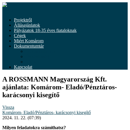
Tovább
a
Menü
tartalomhoz
Projektről
Állásajánlatok
Pályázatok 18-35 éves fiataloknak
Cégek
Miért Komárom
Dokumentumtár
Dokumentumok
Önkéntesség
Hírek
Kapcsolat
A ROSSMANN Magyarország Kft.
ajánlata: Komárom- Eladó/Pénztáros-
karácsonyi kisegítő
Vissza
Komárom- Eladó/Pénztáros- karácsonyi kisegítő
2024. 11. 22. (07:39)
Milyen feladatokra számíthatsz?