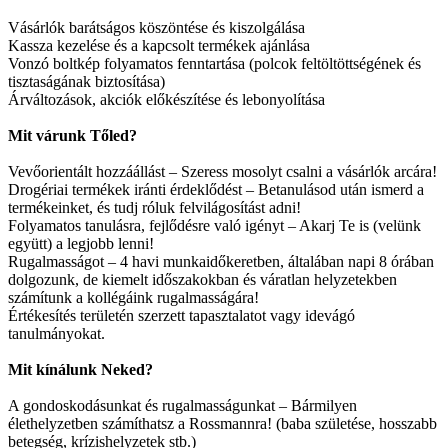
Vásárlók barátságos köszöntése és kiszolgálása
Kassza kezelése és a kapcsolt termékek ajánlása
Vonzó boltkép folyamatos fenntartása (polcok feltöltöttségének és
tisztaságának biztosítása)
Árváltozások, akciók előkészítése és lebonyolítása
Mit várunk Tőled?
Vevőorientált hozzáállást – Szeress mosolyt csalni a vásárlók arcára!
Drogériai termékek iránti érdeklődést – Betanulásod után ismerd a
termékeinket, és tudj róluk felvilágosítást adni!
Folyamatos tanulásra, fejlődésre való igényt – Akarj Te is (velünk
együtt) a legjobb lenni!
Rugalmasságot – 4 havi munkaidőkeretben, általában napi 8 órában
dolgozunk, de kiemelt időszakokban és váratlan helyzetekben
számítunk a kollégáink rugalmasságára!
Értékesítés területén szerzett tapasztalatot vagy idevágó
tanulmányokat.
Mit kínálunk Neked?
A gondoskodásunkat és rugalmasságunkat – Bármilyen
élethelyzetben számíthatsz a Rossmannra! (baba születése, hosszabb
betegség, krízishelyzetek stb.)