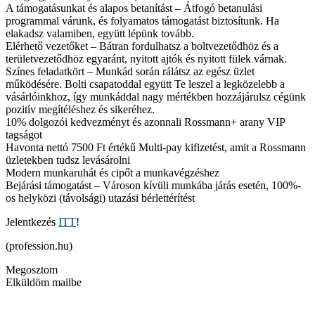
A támogatásunkat és alapos betanítást – Átfogó betanulási
programmal várunk, és folyamatos támogatást biztosítunk. Ha
elakadsz valamiben, együtt lépünk tovább.
Elérhető vezetőket – Bátran fordulhatsz a boltvezetődhöz és a
területvezetődhöz egyaránt, nyitott ajtók és nyitott fülek várnak.
Színes feladatkört – Munkád során rálátsz az egész üzlet
működésére. Bolti csapatoddal együtt Te leszel a legközelebb a
vásárlóinkhoz, így munkáddal nagy mértékben hozzájárulsz cégünk
pozitív megítéléshez és sikeréhez.
10% dolgozói kedvezményt és azonnali Rossmann+ arany VIP
tagságot
Havonta nettó 7500 Ft értékű Multi-pay kifizetést, amit a Rossmann
üzletekben tudsz levásárolni
Modern munkaruhát és cipőt a munkavégzéshez
Bejárási támogatást – Városon kívüli munkába járás esetén, 100%-
os helyközi (távolsági) utazási bérlettérítést
Jelentkezés
ITT
!
(profession.hu)
Megosztom
Elküldöm mailbe