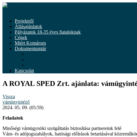
Tovább
a
Menü
tartalomhoz
Projektről
Állásajánlatok
Pályázatok 18-35 éves fiataloknak
Cégek
Miért Komárom
Dokumentumtár
Dokumentumok
Önkéntesség
Hírek
Kapcsolat
A ROYAL SPED Zrt. ajánlata: vámügyint
Vissza
vámügyintéző
2024. 05. 09. (05:59)
Feladatok
Minőségi vámügynöki szolgáltatás biztosítása partnereink felé
Vám- és adójogszabályok, hatósági előírások betartásával közreműköd