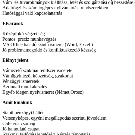
Vám- és fuvarokmányok kiállítása, letét és szolgáltatási díj beszedése 
Adatrögzítés számítógépes nyilvántartási rendszerekben
Hatósággal való kapcsolattartás
Elvárások
Középfokú végzettség
Pontos, precíz munkavégzés
MS Office haladó szintű ismeret (Word, Excel )
Jó problémamegoldó és konfliktuskezelő készség
Előnyt jelent
Vámezelő szakmai rendszer ismerete
Vámügyintézői képzettség, gyakorlat
Pénzügyi ismeretek
Azonnali munkakezdés
Egyéb idegen nyelvismeret (Német,Orosz)
Amit kínálunk
Stabil pénzügyi háttér
Versenyképes, egyéni megállapodás szerinti jövedelem
Cafeteria csomag
Jó hangulatú csapat
Szakmai fejlődési lehetőség, képzés támogatás