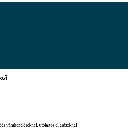
éző
és vámkezeléseknél, utólagos eljárásoknál