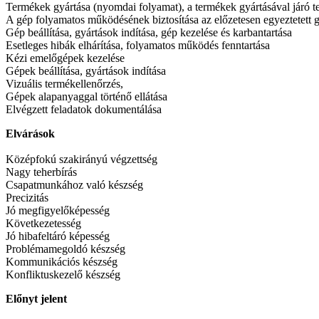
Termékek gyártása (nyomdai folyamat), a termékek gyártásával járó t
A gép folyamatos működésének biztosítása az előzetesen egyeztetett gy
Gép beállítása, gyártások indítása, gép kezelése és karbantartása
Esetleges hibák elhárítása, folyamatos működés fenntartása
Kézi emelőgépek kezelése
Gépek beállítása, gyártások indítása
Vizuális termékellenőrzés,
Gépek alapanyaggal történő ellátása
Elvégzett feladatok dokumentálása
Elvárások
Középfokú szakirányú végzettség
Nagy teherbírás
Csapatmunkához való készség
Precizitás
Jó megfigyelőképesség
Következetesség
Jó hibafeltáró képesség
Problémamegoldó készség
Kommunikációs készség
Konfliktuskezelő készség
Előnyt jelent