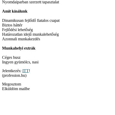
Nyomdaiparban szerzett tapasztalat
Amit kínálunk
Dinamikusan fejlődő fiatalos csapat
Biztos háttér
Fejlődési lehetőség
Határozatlan idejű munkalehetőség
Azonnali munkakezdés
Munkahelyi extrák
Céges busz
Ingyen gyümölcs, nasi
Jelentkezés:
ITT
!
(profession.hu)
Megosztom
Elküldöm mailbe