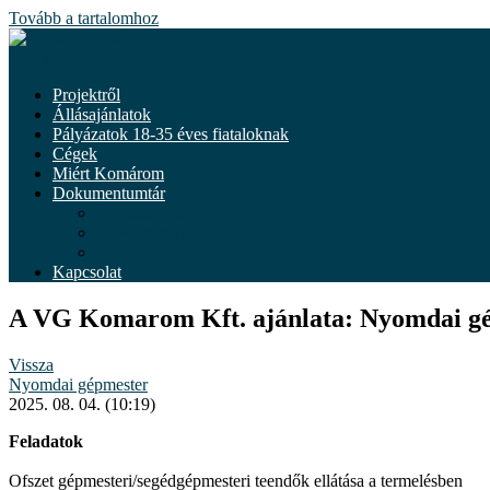
Tovább a tartalomhoz
Menü
Projektről
Állásajánlatok
Pályázatok 18-35 éves fiataloknak
Cégek
Miért Komárom
Dokumentumtár
Dokumentumok
Önkéntesség
Hírek
Kapcsolat
A VG Komarom Kft. ajánlata: Nyomdai g
Vissza
Nyomdai gépmester
2025. 08. 04. (10:19)
Feladatok
Ofszet gépmesteri/segédgépmesteri teendők ellátása a termelésben