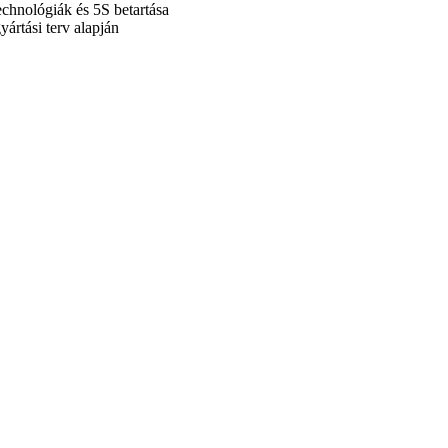
echnológiák és 5S betartása
ártási terv alapján