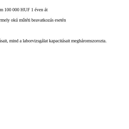
imum 100 000 HUF 1 éven át
bármely okú műtéti beavatkozás esetén
sait, mind a laborvizsgálat kapacitásait megháromszorozta.