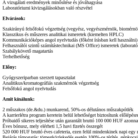
A vizsgálati eredmények minősítése és jóváhagyása
Laboratóriumi kivizsgálásokban való részvétel
Elvárások:
Szakirányú felsőfokú végzettség (vegyész, vegyészmérnök, biomérnök, 
Klasszikus és műszeres analitikai ismeretek (kiemelten HPLC)
Kommunikációképes angol nyelvtudás (főként írásban kell használni)
Felhasználói szintű számítástechnikai (MS Office) ismeretek (laborató
Szabálykövető magatartás
Terhelhetőség
Előny:
Gyógyszeriparban szerzett tapasztalat
Analitikus/kromatográfiás szakmérnök végzettség
Felsőfokú angol nyelvtudás
Amit kínálunk:
2 műszakos (de.&du.) munkarend, 50%-os délutános műszakpótlék
A karrierlétra program keretein belül lehetőséget biztosítunk előlépésr
Próbaidő sikeres teljesítése után garantált bruttó 100 000 HUF azonnal
Éves bónusz, mely elérheti 1,5 havi fizetés összegét
520 000 HUF bruttó éves cafeteria, ezen felül mindenkinek napi egy m
Bejárás támogatás: tömegközlekedés esetén 100%-os térítés, gépkoc