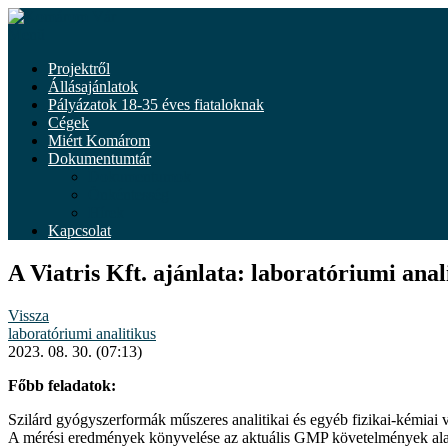
Tovább
a
Menü
tartalomhoz
Projektről
Állásajánlatok
Pályázatok 18-35 éves fiataloknak
Cégek
Miért Komárom
Dokumentumtár
Dokumentumok
Önkéntesség
Hírek
Kapcsolat
A Viatris Kft. ajánlata: laboratóriumi anal
Vissza
laboratóriumi analitikus
2023. 08. 30. (07:13)
Főbb feladatok:
Szilárd gyógyszerformák műszeres analitikai és egyéb fizikai-kémiai v
A mérési eredmények könyvelése az aktuális GMP követelmények al