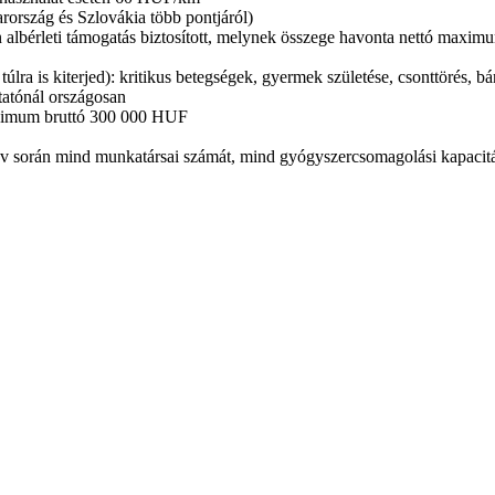
ország és Szlovákia több pontjáról)
én albérleti támogatás biztosított, melynek összege havonta nettó max
úlra is kiterjed): kritikus betegségek, gyermek születése, csonttörés, 
tatónál országosan
minimum bruttó 300 000 HUF
0 év során mind munkatársai számát, mind gyógyszercsomagolási kapacitá