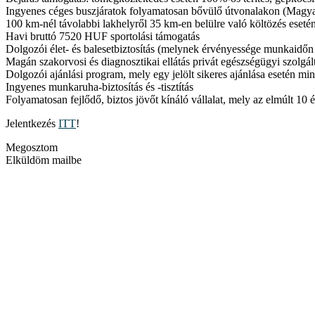
Ingyenes céges buszjáratok folyamatosan bővülő útvonalakon (Magyar
100 km-nél távolabbi lakhelyről 35 km-en belülre való költözés eset
Havi bruttó 7520 HUF sportolási támogatás
Dolgozói élet- és balesetbiztosítás (melynek érvényessége munkaidőn t
Magán szakorvosi és diagnosztikai ellátás privát egészségügyi szolgál
Dolgozói ajánlási program, mely egy jelölt sikeres ajánlása esetén 
Ingyenes munkaruha-biztosítás és -tisztítás
Folyamatosan fejlődő, biztos jövőt kínáló vállalat, mely az elmúlt 1
Jelentkezés
ITT
!
Megosztom
Elküldöm mailbe