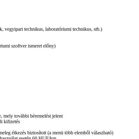
vegyipari technikus, laboratóriumi technikus, stb.)
riumi szoftver ismeret előny)
e, mely további béremelést jelent
i kifizetés
eleg étkezés biztosított (a menü több elemből válaszható)
sihasználat esetén 60 HUF/km