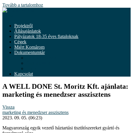
Tovább a tartalomhoz
Menü
Projektről
Állásajánlatok
Pályázatok 18-35 éves fiataloknak
Cégek
Miért Komárom
Dokumentumtár
Dokumentumok
Önkéntesség
Hírek
Kapcsolat
A WELL DONE St. Moritz Kft. ajánlata:
marketing és menedzser asszisztens
Vissza
marketing és menedzser asszisztens
2023. 09. 05. (06:23)
Magyarország egyik vezető háztartási tisztítószereket gyártó és