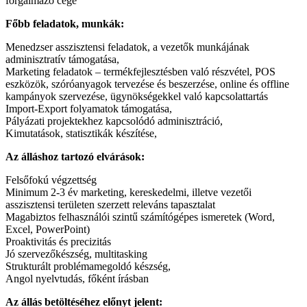
forgalmazó cége
Főbb feladatok, munkák:
Menedzser asszisztensi feladatok, a vezetők munkájának
adminisztratív támogatása,
Marketing feladatok – termékfejlesztésben való részvétel, POS
eszközök, szóróanyagok tervezése és beszerzése, online és offline
kampányok szervezése, ügynökségekkel való kapcsolattartás
Import-Export folyamatok támogatása,
Pályázati projektekhez kapcsolódó adminisztráció,
Kimutatások, statisztikák készítése,
Az álláshoz tartozó elvárások:
Felsőfokú végzettség
Minimum 2-3 év marketing, kereskedelmi, illetve vezetői
asszisztensi területen szerzett releváns tapasztalat
Magabiztos felhasználói szintű számítógépes ismeretek (Word,
Excel, PowerPoint)
Proaktivitás és precizitás
Jó szervezőkészség, multitasking
Strukturált problémamegoldó készség,
Angol nyelvtudás, főként írásban
Az állás betöltéséhez előnyt jelent: