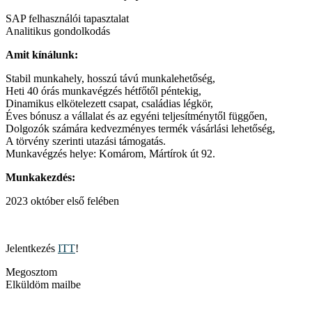
SAP felhasználói tapasztalat
Analitikus gondolkodás
Amit kínálunk:
Stabil munkahely, hosszú távú munkalehetőség,
Heti 40 órás munkavégzés hétfőtől péntekig,
Dinamikus elkötelezett csapat, családias légkör,
Éves bónusz a vállalat és az egyéni teljesítménytől függően,
Dolgozók számára kedvezményes termék vásárlási lehetőség,
A törvény szerinti utazási támogatás.
Munkavégzés helye: Komárom, Mártírok út 92.
Munkakezdés:
2023 október első felében
Jelentkezés
ITT
!
Megosztom
Elküldöm mailbe