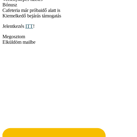
Bónusz
Cafeteria már próbaidő alatt is
Kiemelkedő bejárás támogatás
Jelentkezés
ITT
!
Megosztom
Elküldöm mailbe