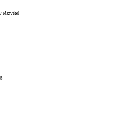
 részvétel
g.