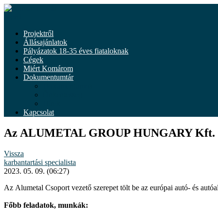
Tovább
a
Menü
tartalomhoz
Projektről
Állásajánlatok
Pályázatok 18-35 éves fiataloknak
Cégek
Miért Komárom
Dokumentumtár
Dokumentumok
Önkéntesség
Hírek
Kapcsolat
Az ALUMETAL GROUP HUNGARY Kft. ajánl
Vissza
karbantartási specialista
2023. 05. 09. (06:27)
Az Alumetal Csoport vezető szerepet tölt be az európai autó- és aut
Főbb feladatok, munkák: