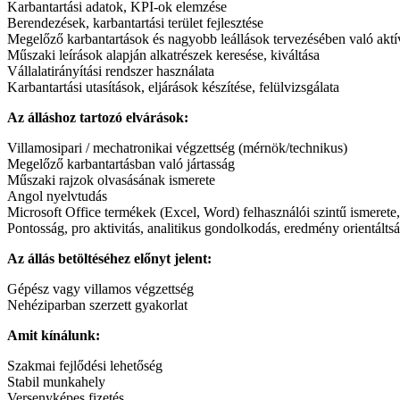
Karbantartási adatok, KPI-ok elemzése
Berendezések, karbantartási terület fejlesztése
Megelőző karbantartások és nagyobb leállások tervezésében való aktív
Műszaki leírások alapján alkatrészek keresése, kiváltása
Vállalatirányítási rendszer használata
Karbantartási utasítások, eljárások készítése, felülvizsgálata
Az álláshoz tartozó elvárások:
Villamosipari / mechatronikai végzettség (mérnök/technikus)
Megelőző karbantartásban való jártasság
Műszaki rajzok olvasásának ismerete
Angol nyelvtudás
Microsoft Office termékek (Excel, Word) felhasználói szintű ismerete,
Pontosság, pro aktivitás, analitikus gondolkodás, eredmény orientáltsá
Az állás betöltéséhez előnyt jelent:
Gépész vagy villamos végzettség
Nehéziparban szerzett gyakorlat
Amit kínálunk:
Szakmai fejlődési lehetőség
Stabil munkahely
Versenyképes fizetés