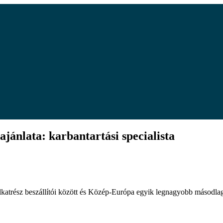
ata: karbantartási specialista
óalkatrész beszállítói között és Közép-Európa egyik legnagyobb másodl