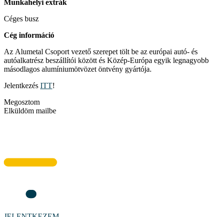
Munkahelyi extrák
Céges busz
Cég információ
Az Alumetal Csoport vezető szerepet tölt be az európai autó- és
autóalkatrész beszállítói között és Közép-Európa egyik legnagyobb
másodlagos alumíniumötvözet öntvény gyártója.
Jelentkezés
ITT
!
Megosztom
Elküldöm mailbe
JELENTKEZEM