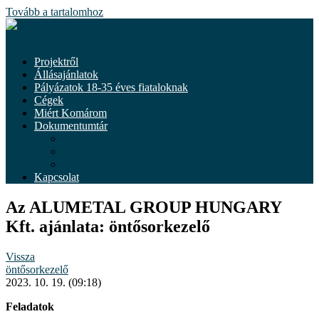
Tovább a tartalomhoz
Menü
Projektről
Állásajánlatok
Pályázatok 18-35 éves fiataloknak
Cégek
Miért Komárom
Dokumentumtár
Dokumentumok
Önkéntesség
Hírek
Kapcsolat
Az ALUMETAL GROUP HUNGARY
Kft. ajánlata: öntősorkezelő
Vissza
öntősorkezelő
2023. 10. 19. (09:18)
Feladatok