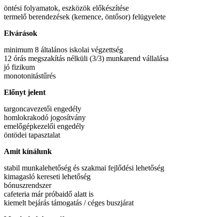
öntési folyamatok, eszközök előkészítése
termelő berendezések (kemence, öntősor) felügyelete
Elvárások
minimum 8 általános iskolai végzettség
12 órás megszakítás nélküli (3/3) munkarend vállalása
jó fizikum
monotonitástűrés
Előnyt jelent
targoncavezetői engedély
homlokrakodó jogosítvány
emelőgépkezelői engedély
öntödei tapasztalat
Amit kínálunk
stabil munkalehetőség és szakmai fejlődési lehetőség
kimagasló kereseti lehetőség
bónuszrendszer
cafeteria már próbaidő alatt is
kiemelt bejárás támogatás / céges buszjárat