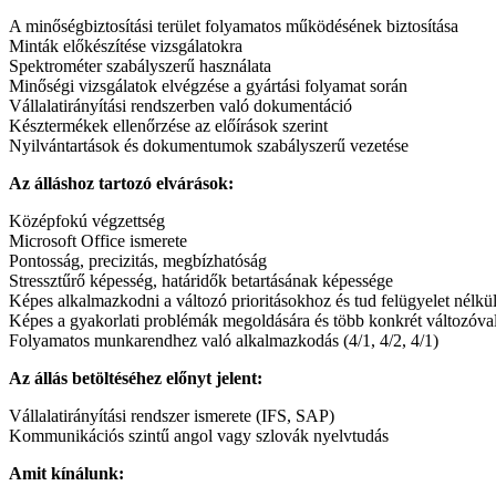
A minőségbiztosítási terület folyamatos működésének biztosítása
Minták előkészítése vizsgálatokra
Spektrométer szabályszerű használata
Minőségi vizsgálatok elvégzése a gyártási folyamat során
Vállalatirányítási rendszerben való dokumentáció
Késztermékek ellenőrzése az előírások szerint
Nyilvántartások és dokumentumok szabályszerű vezetése
Az álláshoz tartozó elvárások:
Középfokú végzettség
Microsoft Office ismerete
Pontosság, precizitás, megbízhatóság
Stressztűrő képesség, határidők betartásának képessége
Képes alkalmazkodni a változó prioritásokhoz és tud felügyelet nélkü
Képes a gyakorlati problémák megoldására és több konkrét változóval
Folyamatos munkarendhez való alkalmazkodás (4/1, 4/2, 4/1)
Az állás betöltéséhez előnyt jelent:
Vállalatirányítási rendszer ismerete (IFS, SAP)
Kommunikációs szintű angol vagy szlovák nyelvtudás
Amit kínálunk: