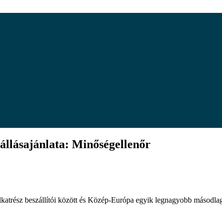
sajánlata: Minőségellenőr
óalkatrész beszállítói között és Közép-Európa egyik legnagyobb másodl