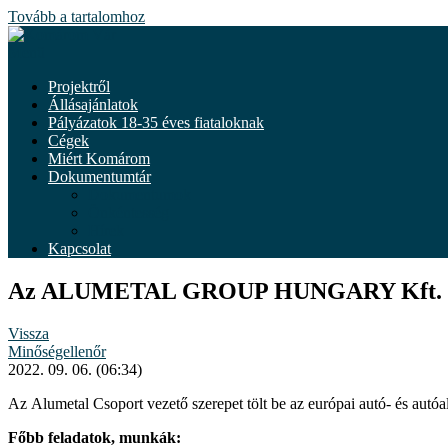
Tovább a tartalomhoz
Menü
Projektről
Állásajánlatok
Pályázatok 18-35 éves fiataloknak
Cégek
Miért Komárom
Dokumentumtár
Dokumentumok
Önkéntesség
Hírek
Kapcsolat
Az ALUMETAL GROUP HUNGARY Kft. állá
Vissza
Minőségellenőr
2022. 09. 06. (06:34)
Az Alumetal Csoport vezető szerepet tölt be az európai autó- és aut
Főbb feladatok, munkák: