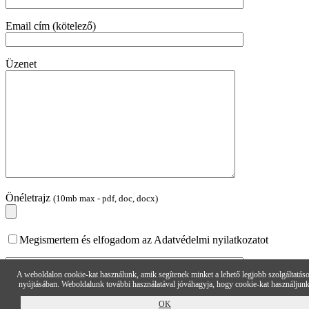
Email cím (kötelező)
Üzenet
Önéletrajz
(10mb max - pdf, doc, docx)
Megismertem és elfogadom az Adatvédelmi nyilatkozatot
A weboldalon cookie-kat használunk, amik segítenek minket a lehető legjobb szolgáltatás
nyújtásában. Weboldalunk további használatával jóváhagyja, hogy cookie-kat használjunk
OK