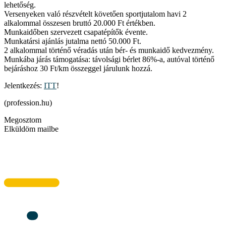
lehetőség.
Versenyeken való részvételt követően sportjutalom havi 2
alkalommal összesen bruttó 20.000 Ft értékben.
Munkaidőben szervezett csapatépítők évente.
Munkatársi ajánlás jutalma nettó 50.000 Ft.
2 alkalommal történő véradás után bér- és munkaidő kedvezmény.
Munkába járás támogatása: távolsági bérlet 86%-a, autóval történő
bejáráshoz 30 Ft/km összeggel járulunk hozzá.
Jelentkezés:
ITT
!
(profession.hu)
Megosztom
Elküldöm mailbe