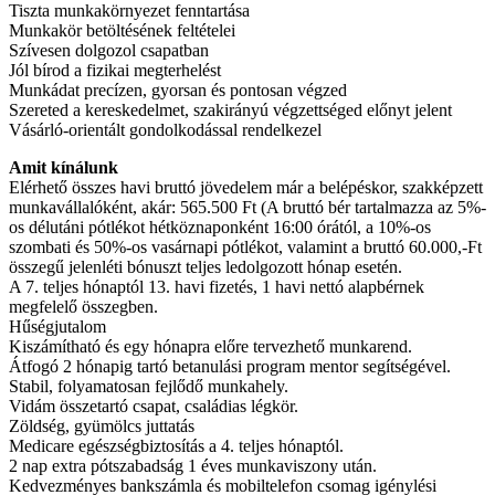
Tiszta munkakörnyezet fenntartása
Munkakör betöltésének feltételei
Szívesen dolgozol csapatban
Jól bírod a fizikai megterhelést
Munkádat precízen, gyorsan és pontosan végzed
Szereted a kereskedelmet, szakirányú végzettséged előnyt jelent
Vásárló-orientált gondolkodással rendelkezel
Amit kínálunk
Elérhető összes havi bruttó jövedelem már a belépéskor, szakképzett
munkavállalóként, akár: 565.500 Ft (A bruttó bér tartalmazza az 5%-
os délutáni pótlékot hétköznaponként 16:00 órától, a 10%-os
szombati és 50%-os vasárnapi pótlékot, valamint a bruttó 60.000,-Ft
összegű jelenléti bónuszt teljes ledolgozott hónap esetén.
A 7. teljes hónaptól 13. havi fizetés, 1 havi nettó alapbérnek
megfelelő összegben.
Hűségjutalom
Kiszámítható és egy hónapra előre tervezhető munkarend.
Átfogó 2 hónapig tartó betanulási program mentor segítségével.
Stabil, folyamatosan fejlődő munkahely.
Vidám összetartó csapat, családias légkör.
Zöldség, gyümölcs juttatás
Medicare egészségbiztosítás a 4. teljes hónaptól.
2 nap extra pótszabadság 1 éves munkaviszony után.
Kedvezményes bankszámla és mobiltelefon csomag igénylési