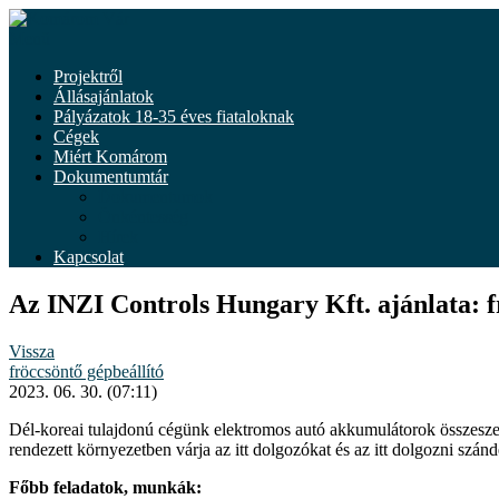
Tovább
a
Menü
tartalomhoz
Projektről
Állásajánlatok
Pályázatok 18-35 éves fiataloknak
Cégek
Miért Komárom
Dokumentumtár
Dokumentumok
Önkéntesség
Hírek
Kapcsolat
Az INZI Controls Hungary Kft. ajánlata: f
Vissza
fröccsöntő gépbeállító
2023. 06. 30. (07:11)
Dél-koreai tulajdonú cégünk elektromos autó akkumulátorok összeszer
rendezett környezetben várja az itt dolgozókat és az itt dolgozni szán
Főbb feladatok, munkák: