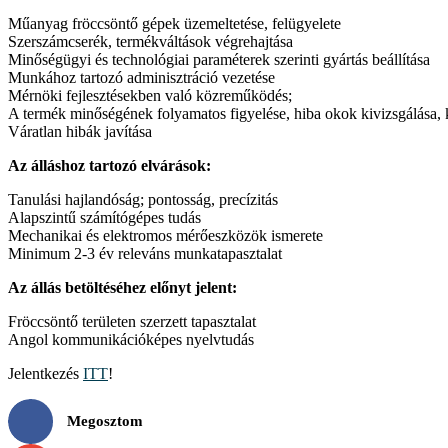
Műanyag fröccsöntő gépek üzemeltetése, felügyelete
Szerszámcserék, termékváltások végrehajtása
Minőségügyi és technológiai paraméterek szerinti gyártás beállítása
Munkához tartozó adminisztráció vezetése
Mérnöki fejlesztésekben való közreműködés;
A termék minőségének folyamatos figyelése, hiba okok kivizsgálása,
Váratlan hibák javítása
Az álláshoz tartozó elvárások:
Tanulási hajlandóság; pontosság, precízitás
Alapszintű számítógépes tudás
Mechanikai és elektromos mérőeszközök ismerete
Minimum 2-3 év releváns munkatapasztalat
Az állás betöltéséhez előnyt jelent:
Fröccsöntő területen szerzett tapasztalat
Angol kommunikációképes nyelvtudás
Jelentkezés
ITT
!
Megosztom