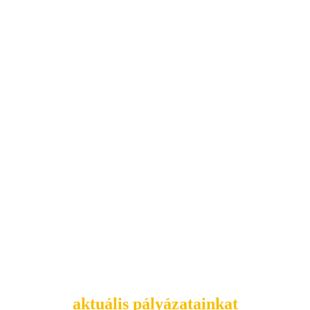
Tekintsd meg
aktuális pályázatainkat