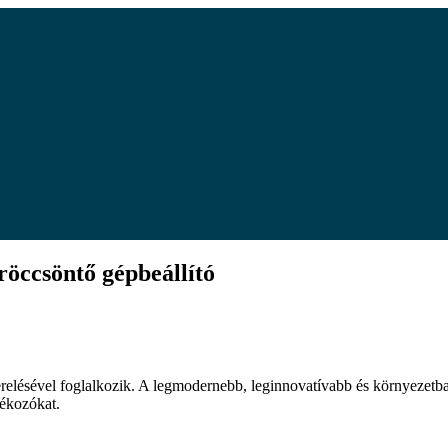
röccsöntő gépbeállító
elésével foglalkozik. A legmodernebb, leginnovatívabb és környezetbará
dékozókat.