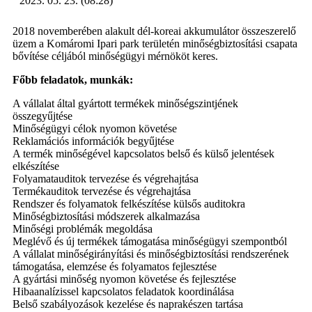
2023. 05. 23. (08:28)
2018 novemberében alakult dél-koreai akkumulátor összeszerelő
üzem a Komáromi Ipari park területén minőségbiztosítási csapata
bővítése céljából minőségügyi mérnököt keres.
Főbb feladatok, munkák:
A vállalat által gyártott termékek minőségszintjének
összegyűjtése
Minőségügyi célok nyomon követése
Reklamációs információk begyűjtése
A termék minőségével kapcsolatos belső és külső jelentések
elkészítése
Folyamatauditok tervezése és végrehajtása
Termékauditok tervezése és végrehajtása
Rendszer és folyamatok felkészítése külsős auditokra
Minőségbiztosítási módszerek alkalmazása
Minőségi problémák megoldása
Meglévő és új termékek támogatása minőségügyi szempontból
A vállalat minőségirányítási és minőségbiztosítási rendszerének
támogatása, elemzése és folyamatos fejlesztése
A gyártási minőség nyomon követése és fejlesztése
Hibaanalízissel kapcsolatos feladatok koordinálása
Belső szabályozások kezelése és naprakészen tartása