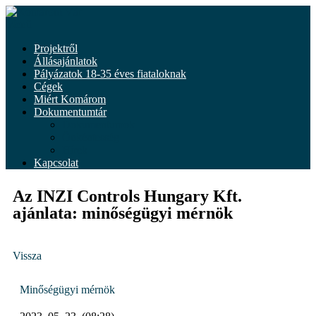
Menü
Projektről
Állásajánlatok
Pályázatok 18-35 éves fiataloknak
Cégek
Miért Komárom
Dokumentumtár
Dokumentumok
Önkéntesség
Hírek
Kapcsolat
Az INZI Controls Hungary Kft.
ajánlata: minőségügyi mérnök
Vissza
Minőségügyi mérnök