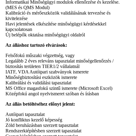
Informatikai Minőségügyi modulok ellenőrzése és kezelése.
(MES és QMS Modul)
Kalibráció és mérőeszközök validálásának tervezése és
kivitelezése
Havi jelentések elkészítése minőségügyi kérdésekkel
kapcsolatosan
Új belépők oktatása minőségügyi oldalról
Az álláshoz tartozó elvárások:
Felsőfokú műszaki végzettség, vagy
Legalább 2 éves releváns tapasztalat minőségellenőrzés /
biztosítás területen TIER1/2 vállalatnál
IATF, VDA Autóipari szabványok ismerete
Minőségbiztosítási eszközök ismerete
Kalibrálási és validálási tapasztalat
MS Office magasfokú szintű ismerete (Microsoft Excel)
Középfokú angol nyelvismeret szóban és írásban
Az állás betöltéséhez előnyt jelent:
Autóipari tapasztalat
Jó konfliktus kezelő képesség
Zöld beruházásban szerzett tapasztalat
Rendszerkiépítésben szerzett tapasztalat