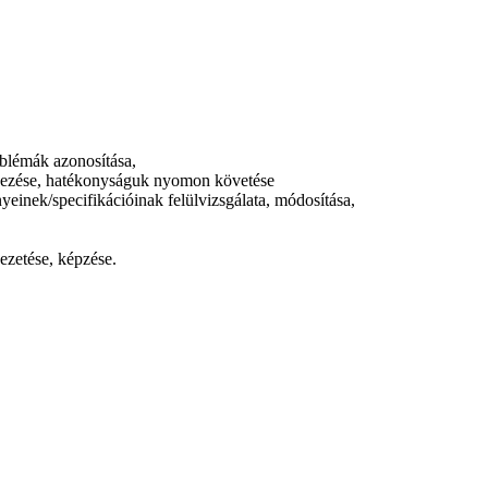
oblémák azonosítása,
yezése, hatékonyságuk nyomon követése
yeinek/specifikációinak felülvizsgálata, módosítása,
ezetése, képzése.