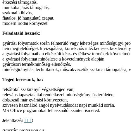
étkezési támogatás,
munkába járás támogatás,
szakmai kihívás,
fiatalos, jó hangulatú csapat,
modern irodai környezet.
Feladataid lesznek:
gyártási folyamatok során felmerülő vagy lehetséges minőségügyi pr
nemmegfelelőségek kivizsgálása, korrekciós intézkedések kezdemén
a gyártási folyamatban elkészült kész- és félkész termékek követelmén
a gyártási folyamat minősítése a követelmények alapján,
gyártósori termékminőség-ellenőrzés,
minőségirányítási technikusok, műszakvezetők szakmai támogatása, v
Téged keresünk, ha:
felsőfokú szakirányú végzettséged van,
releváns tapasztalattal rendelkezel minőségirányítás területén,
dolgoztál már gyártási környezeten,
szívesen használod angol nyelvtudásodat napi munkád során,
MS Office programokat felhasználói szinten ismered.
Jelentkezés
ITT
!
(Forrás: profession.hu)