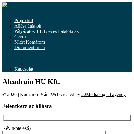
Tovább
a
Menü
tartalomhoz
Projektről
Állásajánlatok
Pályázatok 18-35 éves fiataloknak
Cégek
Miért Komárom
Dokumentumtár
Dokumentumok
Önkéntesség
Hírek
Kapcsolat
Alcadrain HU Kft.
© 2026 | Komárom Vár | Web created by
22Media digital agency
Jelentkezz az állásra
Név (kötelező)