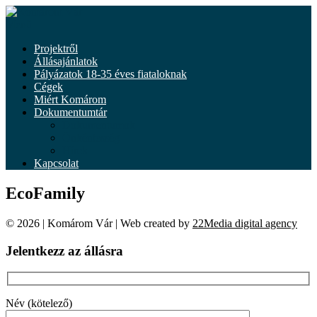
Tovább
a
Menü
tartalomhoz
Projektről
Állásajánlatok
Pályázatok 18-35 éves fiataloknak
Cégek
Miért Komárom
Dokumentumtár
Dokumentumok
Önkéntesség
Hírek
Kapcsolat
EcoFamily
© 2026 | Komárom Vár | Web created by
22Media digital agency
Jelentkezz az állásra
Név (kötelező)