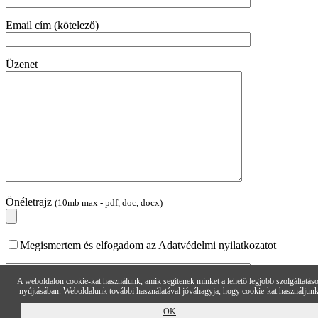
Email cím (kötelező)
Üzenet
Önéletrajz
(10mb max - pdf, doc, docx)
Megismertem és elfogadom az Adatvédelmi nyilatkozatot
A weboldalon cookie-kat használunk, amik segítenek minket a lehető legjobb szolgáltatás
nyújtásában. Weboldalunk további használatával jóváhagyja, hogy cookie-kat használjunk
OK