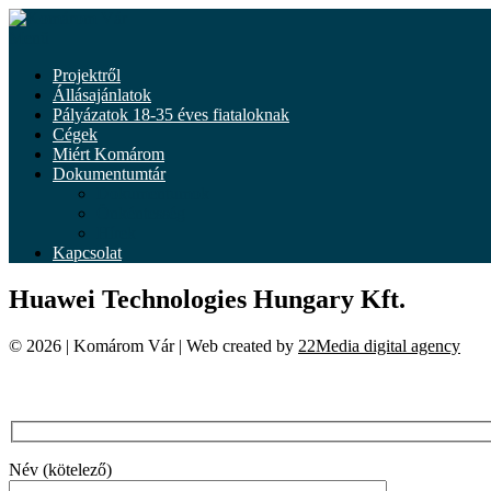
Tovább
a
Menü
tartalomhoz
Projektről
Állásajánlatok
Pályázatok 18-35 éves fiataloknak
Cégek
Miért Komárom
Dokumentumtár
Dokumentumok
Önkéntesség
Hírek
Kapcsolat
Huawei Technologies Hungary Kft.
© 2026 | Komárom Vár | Web created by
22Media digital agency
Név (kötelező)