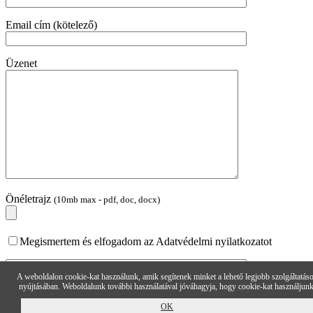
Email cím (kötelező)
Üzenet
Önéletrajz
(10mb max - pdf, doc, docx)
Megismertem és elfogadom az Adatvédelmi nyilatkozatot
A weboldalon cookie-kat használunk, amik segítenek minket a lehető legjobb szolgáltatás
nyújtásában. Weboldalunk további használatával jóváhagyja, hogy cookie-kat használjunk
OK