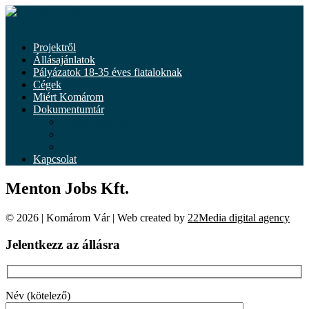
Tovább
a
Menü
tartalomhoz
Projektről
Állásajánlatok
Pályázatok 18-35 éves fiataloknak
Cégek
Miért Komárom
Dokumentumtár
Dokumentumok
Önkéntesség
Hírek
Kapcsolat
Menton Jobs Kft.
© 2026 | Komárom Vár | Web created by
22Media digital agency
Jelentkezz az állásra
Név (kötelező)