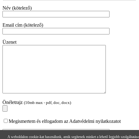
Név (kötelező)
Email cím (kötelező)
Üzenet
Önéletrajz
(10mb max - pdf, doc, docx)
Megismertem és elfogadom az Adatvédelmi nyilatkozatot
A weboldalon cookie-kat használunk, amik segítenek minket a lehető legjobb szolgáltatás