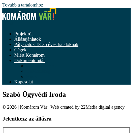
Tovább a tartalomhoz
Menü
Projektről
Állásajánlatok
Pályázatok 18-35 éves fiataloknak
Cégek
Miért Komárom
Dokumentumtár
Dokumentumok
Önkéntesség
Hírek
Kapcsolat
Szabó Ügyvédi Iroda
© 2026 | Komárom Vár | Web created by
22Media digital agency
Jelentkezz az állásra