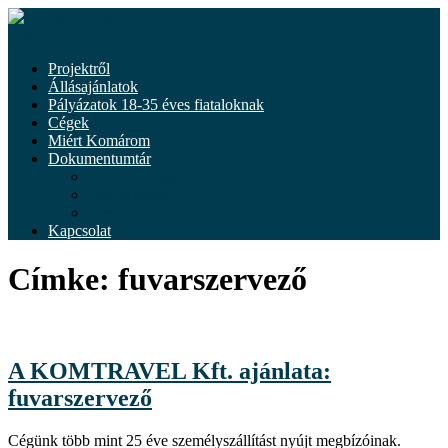
Tovább
a
Menü
tartalomhoz
Projektről
Állásajánlatok
Pályázatok 18-35 éves fiataloknak
Cégek
Miért Komárom
Dokumentumtár
Dokumentumok
Önkéntesség
Hírek
Kapcsolat
Címke:
fuvarszervező
A KOMTRAVEL Kft. ajánlata:
fuvarszervező
Cégünk több mint 25 éve személyszállítást nyújt megbízóinak.