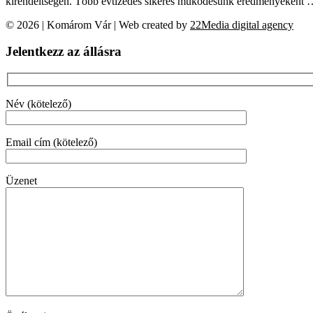
kirendeltségen. Több évtizedes sikeres működésünk eredményeként
© 2026 | Komárom Vár | Web created by
22Media digital agency
Jelentkezz az állásra
Név (kötelező)
Email cím (kötelező)
Üzenet