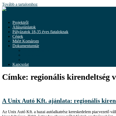
Tovább a tartalomhoz
Menü
Projektről
Állásajánlatok
Pályázatok 18-35 éves fiataloknak
Cégek
Miért Komárom
Dokumentumtár
Dokumentumok
Önkéntesség
Hírek
Kapcsolat
Címke:
regionális kirendeltség 
A Unix Autó Kft. ajánlata: regionális kiren
Az Unix Autó Kft. a hazai autóalkatrész kereskedelem piacvezető vál